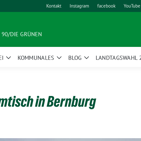
Kontakt
Instagram
facebook
YouTube
 90/DIE GRÜNEN
EI
KOMMUNALES
BLOG
LANDTAGSWAHL 
Zeige
Zeige
Zeige
nü
Untermenü
Untermenü
Untermenü
mtisch in Bernburg