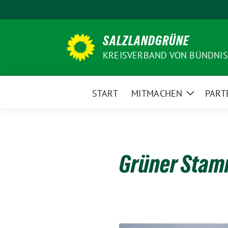
Weiter
zum
Inhalt
SALZLANDGRÜNE
KREISVERBAND VON BÜNDNIS
START
MITMACHEN
PART
Zeige
Unterme
Grüner Stam