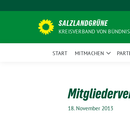
Weiter
zum
Inhalt
SALZLANDGRÜNE
KREISVERBAND VON BÜNDNIS
START
MITMACHEN
PART
Zeige
Unterme
Mitgliederve
18. November 2013