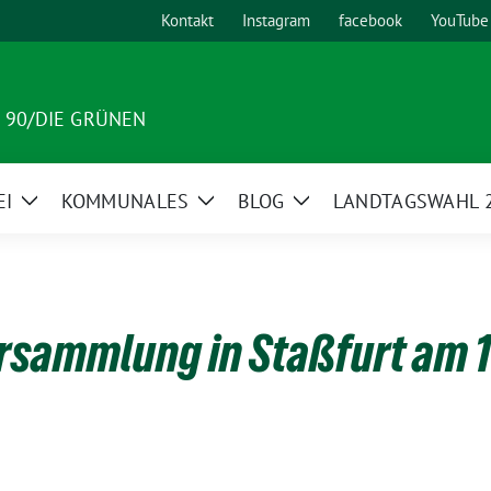
Kontakt
Instagram
facebook
YouTube
 90/DIE GRÜNEN
EI
KOMMUNALES
BLOG
LANDTAGSWAHL 
Zeige
Zeige
Zeige
nü
Untermenü
Untermenü
Untermenü
rsammlung in Staßfurt am 1